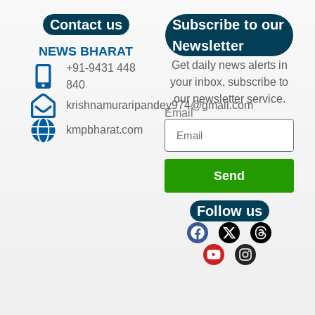
Contact us
Subscribe to our
Newsletter
NEWS BHARAT
Get daily news alerts in
+91-9431 448
your inbox, subscribe to
840
our newsletter service.
krishnamuraripandey974@gmail.com
Email
kmpbharat.com
Send
Follow us