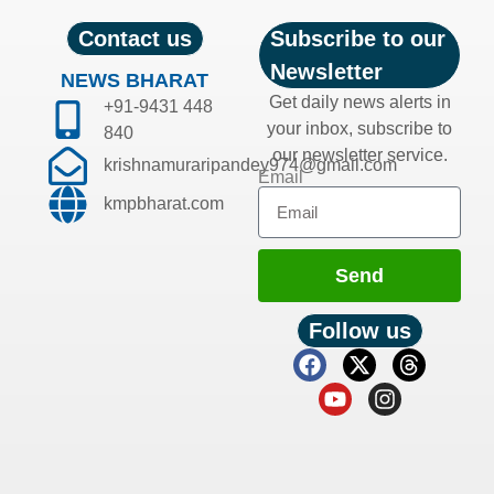
Contact us
Subscribe to our
Newsletter
NEWS BHARAT
Get daily news alerts in
+91-9431 448
your inbox, subscribe to
840
our newsletter service.
krishnamuraripandey974@gmail.com
Email
kmpbharat.com
Send
Follow us