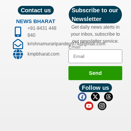
Contact us
Subscribe to our
Newsletter
NEWS BHARAT
Get daily news alerts in
+91-9431 448
your inbox, subscribe to
840
our newsletter service.
krishnamuraripandey974@gmail.com
Email
kmpbharat.com
Send
Follow us