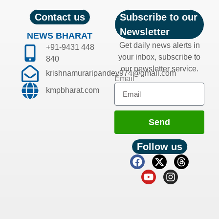
Contact us
Subscribe to our
Newsletter
NEWS BHARAT
Get daily news alerts in
+91-9431 448
your inbox, subscribe to
840
our newsletter service.
krishnamuraripandey974@gmail.com
Email
kmpbharat.com
Send
Follow us