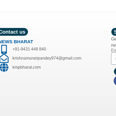
Contact us
Ge
NEWS BHARAT
ne
+91-9431 448 840
Em
krishnamuraripandey974@gmail.com
kmpbharat.com