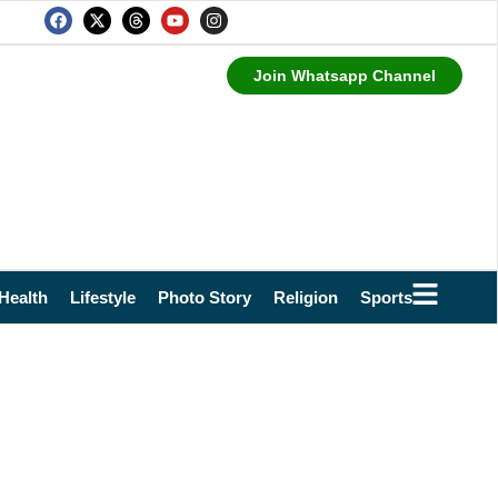
Join Whatsapp Channel
Health
Lifestyle
Photo Story
Religion
Sports
Technol