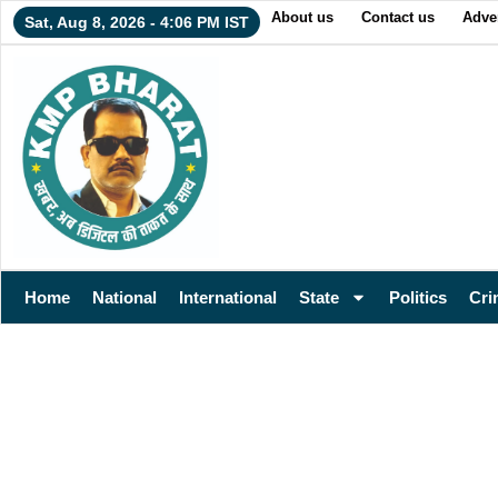
About us
Contact us
Adver
Sat, Aug 8, 2026 - 4:06 PM IST
Home
National
International
State
Politics
Cri