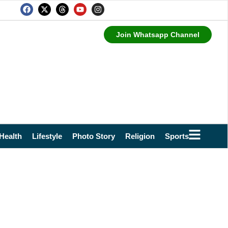
Join Whatsapp Channel
Health
Lifestyle
Photo Story
Religion
Sports
Technol