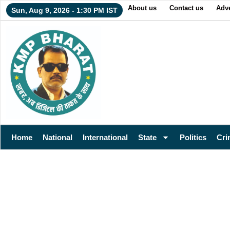
About us
Contact us
Adve
Sun, Aug 9, 2026 - 1:30 PM IST
Home
National
International
State
Politics
Cri