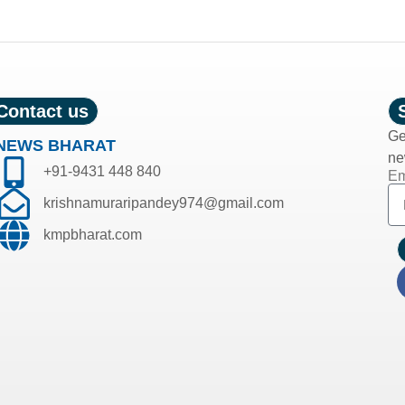
Contact us
Ge
NEWS BHARAT
ne
+91-9431 448 840
Em
krishnamuraripandey974@gmail.com
kmpbharat.com