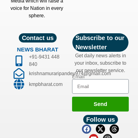
Media which will raise a
voice for Nation in every
sphere.
Contact us
Subscribe to our
Newsletter
NEWS BHARAT
Get daily news alerts in
+91-9431 448
your inbox, subscribe to
840
our newsletter service.
krishnamuraripandey974@gmail.com
Email
kmpbharat.com
Send
Follow us