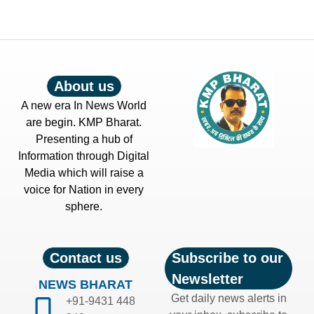
About us
A new era In News World
are begin. KMP Bharat.
Presenting a hub of
Information through Digital
Media which will raise a
voice for Nation in every
sphere.
Contact us
Subscribe to our
Newsletter
NEWS BHARAT
Get daily news alerts in
+91-9431 448