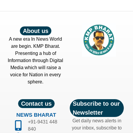
About us
A new era In News World
are begin. KMP Bharat.
Presenting a hub of
Information through Digital
Media which will raise a
voice for Nation in every
sphere.
Contact us
Subscribe to our
Newsletter
NEWS BHARAT
Get daily news alerts in
+91-9431 448
your inbox, subscribe to
840