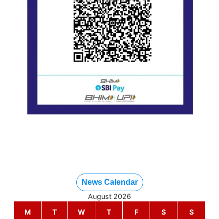
News Calendar
August 2026
M
T
W
T
F
S
S