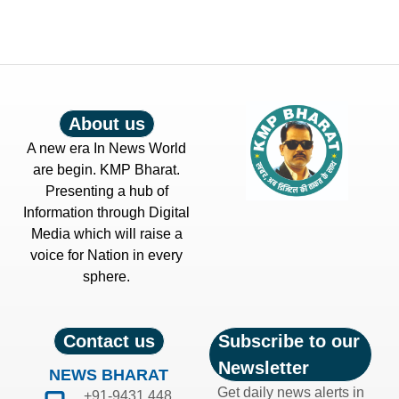
About us
A new era In News World
are begin. KMP Bharat.
Presenting a hub of
Information through Digital
Media which will raise a
voice for Nation in every
sphere.
Contact us
Subscribe to our
Newsletter
NEWS BHARAT
Get daily news alerts in
+91-9431 448