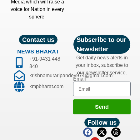
Media which will raise a
voice for Nation in every
sphere.
Contact us
Subscribe to our
Newsletter
NEWS BHARAT
Get daily news alerts in
+91-9431 448
your inbox, subscribe to
840
our newsletter service.
krishnamuraripandey974@gmail.com
Email
kmpbharat.com
Send
Follow us