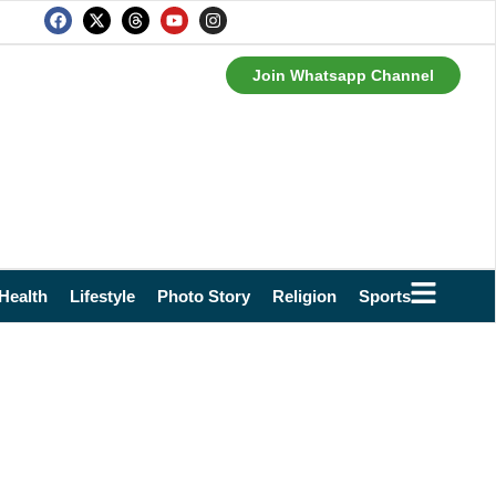
Join Whatsapp Channel
Health
Lifestyle
Photo Story
Religion
Sports
Technol