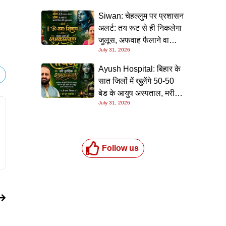
Siwan: चेहल्लुम पर प्रशासन
अलर्ट: तय रूट से ही निकलेगा
जुलूस, अफवाह फैलाने वालों
July 31, 2026
पर होगी सख्त कार्रवाई
Ayush Hospital: बिहार के
सात जिलों में खुलेंगे 50-50
बेड के आयुष अस्पताल, मरीजों
July 31, 2026
को मुफ्त मिलेगी इलाज और
दवाइयों की सुविधा
Follow us