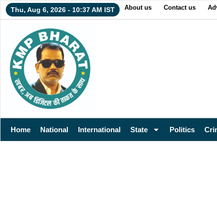
About us
Contact us
Adv
Thu, Aug 6, 2026 - 10:37 AM IST
Home
National
International
State
Politics
Cri