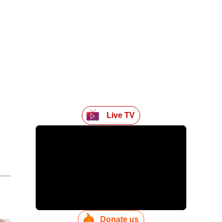
Live TV
Donate us