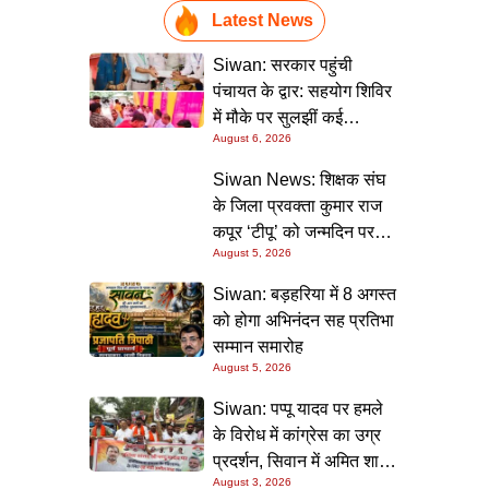
Latest News
Siwan: सरकार पहुंची
पंचायत के द्वार: सहयोग शिविर
में मौके पर सुलझीं कई
August 6, 2026
समस्याएं, 30 दिन में समाधान
की गारंटी
Siwan News: शिक्षक संघ
के जिला प्रवक्ता कुमार राज
कपूर ‘टीपू’ को जन्मदिन पर
August 5, 2026
मिली शुभकामनाओं की सौगात
Siwan: बड़हरिया में 8 अगस्त
को होगा अभिनंदन सह प्रतिभा
सम्मान समारोह
August 5, 2026
Siwan: पप्पू यादव पर हमले
के विरोध में कांग्रेस का उग्र
प्रदर्शन, सिवान में अमित शाह
August 3, 2026
का पुतला फूंका