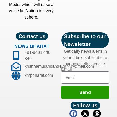
Media which will raise a
voice for Nation in every
sphere.
Contact us
Subscribe to our
Newsletter
NEWS BHARAT
Get daily news alerts in
+91-9431 448
your inbox, subscribe to
840
our newsletter service.
krishnamuraripandey974@gmail.com
Email
kmpbharat.com
Send
Follow us