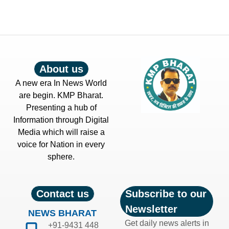
About us
A new era In News World
are begin. KMP Bharat.
Presenting a hub of
Information through Digital
Media which will raise a
voice for Nation in every
sphere.
Contact us
Subscribe to our
Newsletter
NEWS BHARAT
Get daily news alerts in
+91-9431 448