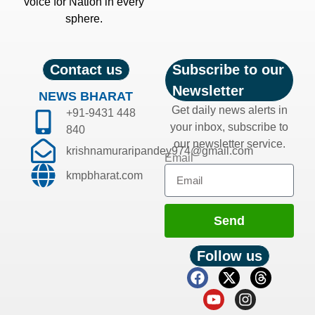
voice for Nation in every
sphere.
Contact us
Subscribe to our
Newsletter
NEWS BHARAT
Get daily news alerts in
+91-9431 448
your inbox, subscribe to
840
our newsletter service.
krishnamuraripandey974@gmail.com
Email
kmpbharat.com
Send
Follow us