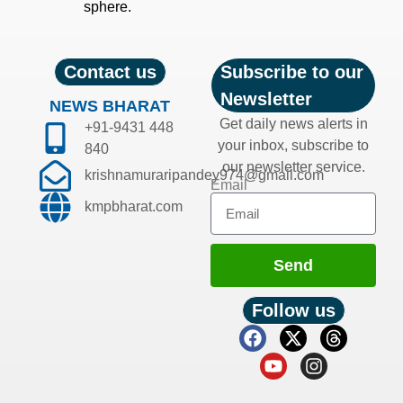
sphere.
Contact us
Subscribe to our
Newsletter
NEWS BHARAT
Get daily news alerts in
+91-9431 448
your inbox, subscribe to
840
our newsletter service.
krishnamuraripandey974@gmail.com
Email
kmpbharat.com
Send
Follow us