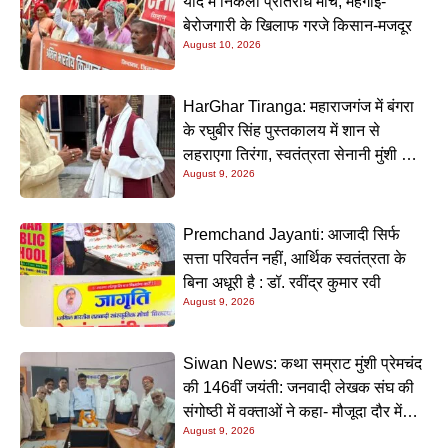
याद में निकला प्रतिरोध मार्च, महंगाई-
बेरोजगारी के खिलाफ गरजे किसान-मजदूर
August 10, 2026
HarGhar Tiranga: महाराजगंज में बंगरा
के रघुबीर सिंह पुस्तकालय में शान से
लहराएगा तिरंगा, स्वतंत्रता सेनानी मुंशी सिंह
August 9, 2026
होंगे मुख्य अतिथि
Premchand Jayanti: आजादी सिर्फ
सत्ता परिवर्तन नहीं, आर्थिक स्वतंत्रता के
बिना अधूरी है : डॉ. रवींद्र कुमार रवी
August 9, 2026
Siwan News: कथा सम्राट मुंशी प्रेमचंद
की 146वीं जयंती: जनवादी लेखक संघ की
संगोष्ठी में वक्ताओं ने कहा- मौजूदा दौर में
August 9, 2026
प्रेमचंद की रचनाएं और अधिक प्रासंगिक