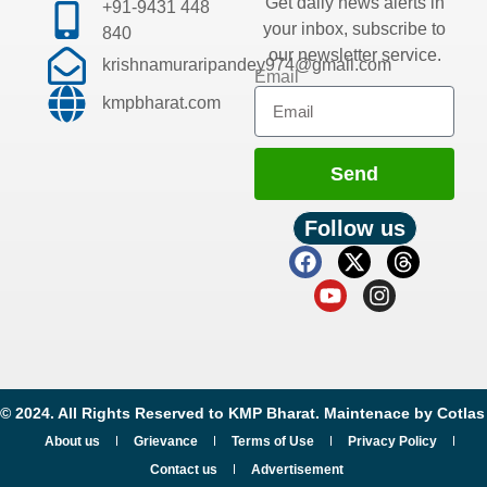
Get daily news alerts in
+91-9431 448
your inbox, subscribe to
840
our newsletter service.
krishnamuraripandey974@gmail.com
Email
kmpbharat.com
Send
Follow us
© 2024. All Rights Reserved to KMP Bharat. Maintenace by
Cotlas
About us
Grievance
Terms of Use
Privacy Policy
Contact us
Advertisement