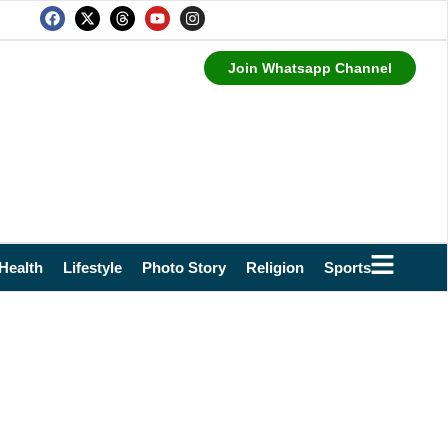
Join Whatsapp Channel
Health
Lifestyle
Photo Story
Religion
Sports
Technol