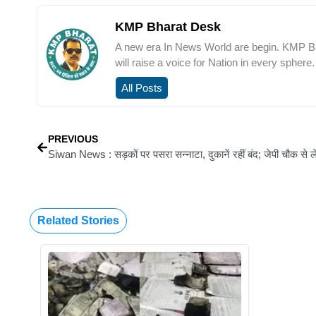
KMP Bharat Desk
A new era In News World are begin. KMP Bha
will raise a voice for Nation in every sphere.
All Posts
PREVIOUS
Related Stories