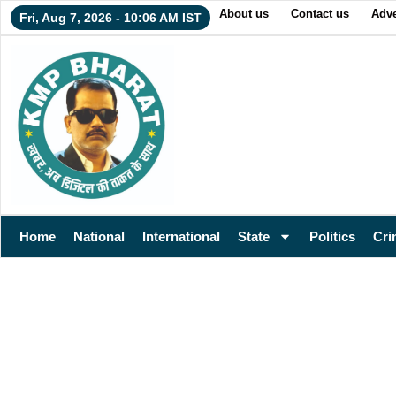
About us
Contact us
Adve
Fri, Aug 7, 2026 - 10:06 AM IST
Home
National
International
State
Politics
Cri