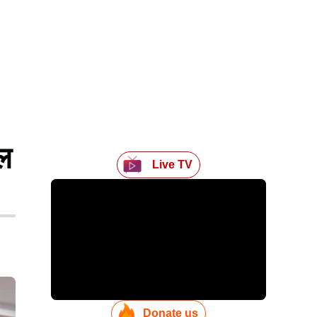
ल
Live TV
Donate us