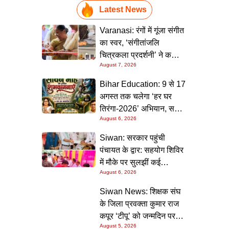
Latest News
Varanasi: रंगों में गूंजा संगीत
का स्वर, ‘संगीतांजलि
चित्रकला प्रदर्शनी’ ने कला
August 7, 2026
प्रेमियों को किया मंत्रमुग्ध
Bihar Education: 9 से 17
अगस्त तक चलेगा ‘हर घर
तिरंगा-2026’ अभियान, सभी
August 6, 2026
स्कूलों को दिए गए विस्तृत
निर्देश
Siwan: सरकार पहुंची
पंचायत के द्वार: सहयोग शिविर
में मौके पर सुलझीं कई
August 6, 2026
समस्याएं, 30 दिन में समाधान
की गारंटी
Siwan News: शिक्षक संघ
के जिला प्रवक्ता कुमार राज
कपूर ‘टीपू’ को जन्मदिन पर
August 5, 2026
मिली शुभकामनाओं की सौगात