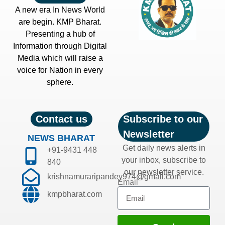
A new era In News World
are begin. KMP Bharat.
Presenting a hub of
Information through Digital
Media which will raise a
voice for Nation in every
sphere.
Contact us
Subscribe to our
Newsletter
NEWS BHARAT
Get daily news alerts in
+91-9431 448
your inbox, subscribe to
840
our newsletter service.
krishnamuraripandey974@gmail.com
Email
kmpbharat.com