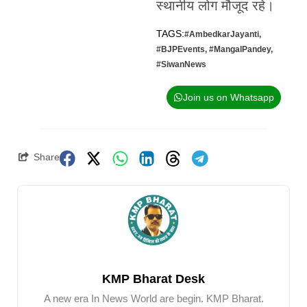
स्थानीय लोग मौजूद रहे।
TAGS:
#AmbedkarJayanti
,
#BJPEvents
,
#MangalPandey
,
#SiwanNews
Join us on Whatsapp
Share
KMP Bharat Desk
A new era In News World are begin. KMP Bharat.