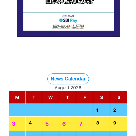
News Calendar
August 2026
M
T
W
T
F
S
S
1
2
4
8
9
3
5
6
7