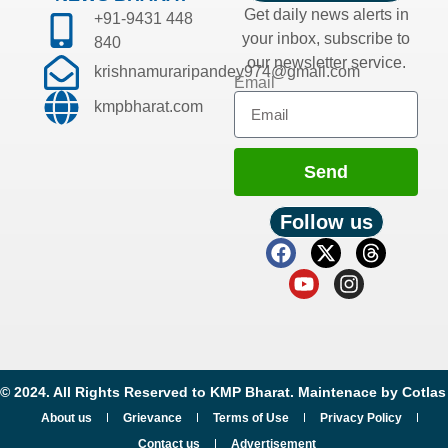
Get daily news alerts in
+91-9431 448
your inbox, subscribe to
840
our newsletter service.
krishnamuraripandey974@gmail.com
Email
kmpbharat.com
Send
Follow us
© 2024. All Rights Reserved to KMP Bharat. Maintenace by
Cotlas
About us
Grievance
Terms of Use
Privacy Policy
Contact us
Advertisement