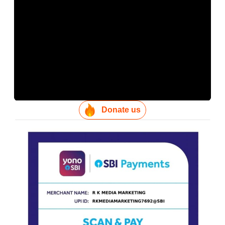
Donate us