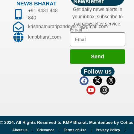
Newsletter
NEWS BHARAT
Get daily news alerts in
+91-9431 448
your inbox, subscribe to
840
our newsletter service.
krishnamuraripandey974@gmail.com
Email
kmpbharat.com
Send
Follow us
© 2024. All Rights Reserved to KMP Bharat. Maintenace by
Cotlas
About us
Grievance
Terms of Use
Privacy Policy