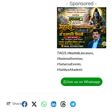
- Sponsored -
TAGS:
#MaithiliLiterature
,
#NationalSeminar
,
#SaharsaEvents
,
#SahityaAkademi
Join us on Whatsapp
Share