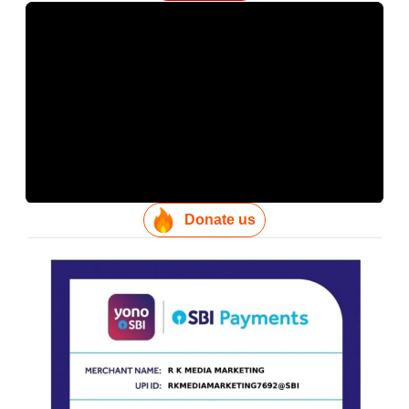
Donate us