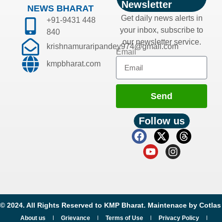
Newsletter
NEWS BHARAT
Get daily news alerts in
+91-9431 448
your inbox, subscribe to
840
our newsletter service.
krishnamuraripandey974@gmail.com
Email
kmpbharat.com
Send
Follow us
© 2024. All Rights Reserved to KMP Bharat. Maintenace by
Cotlas
About us
Grievance
Terms of Use
Privacy Policy