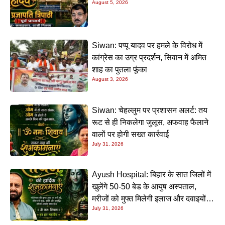
August 5, 2026
Siwan: पप्पू यादव पर हमले के विरोध में
कांग्रेस का उग्र प्रदर्शन, सिवान में अमित
शाह का पुतला फूंका
August 3, 2026
Siwan: चेहल्लुम पर प्रशासन अलर्ट: तय
रूट से ही निकलेगा जुलूस, अफवाह फैलाने
वालों पर होगी सख्त कार्रवाई
July 31, 2026
Ayush Hospital: बिहार के सात जिलों में
खुलेंगे 50-50 बेड के आयुष अस्पताल,
मरीजों को मुफ्त मिलेगी इलाज और दवाइयों
July 31, 2026
की सुविधा