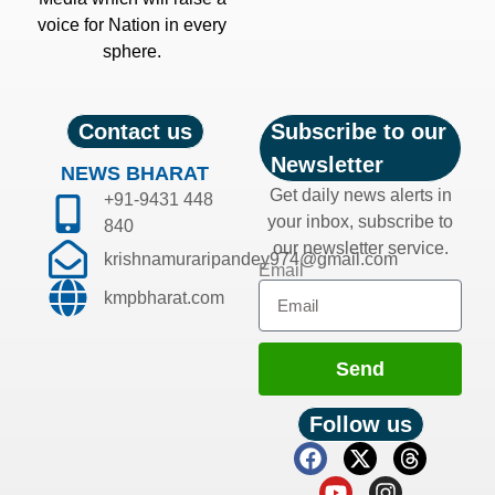
voice for Nation in every
sphere.
Contact us
Subscribe to our
Newsletter
NEWS BHARAT
Get daily news alerts in
+91-9431 448
your inbox, subscribe to
840
our newsletter service.
krishnamuraripandey974@gmail.com
Email
kmpbharat.com
Send
Follow us