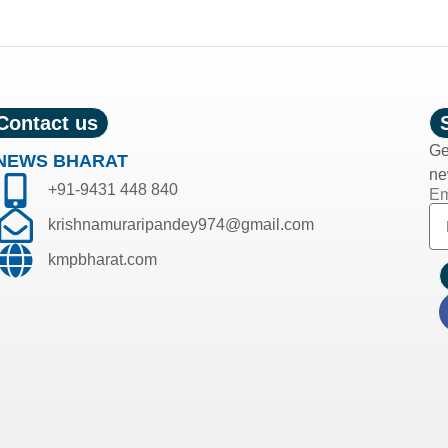
Contact us
Ge
NEWS BHARAT
ne
+91-9431 448 840
Em
krishnamuraripandey974@gmail.com
kmpbharat.com