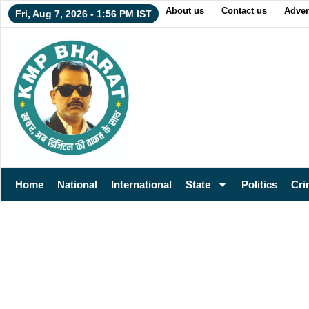
About us
Contact us
Adver
Fri, Aug 7, 2026 - 1:56 PM IST
Home
National
International
State
Politics
Cri