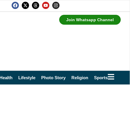
Join Whatsapp Channel
Health
Lifestyle
Photo Story
Religion
Sports
Technol