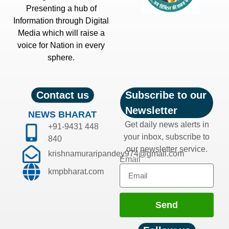
Presenting a hub of
Information through Digital
Media which will raise a
voice for Nation in every
sphere.
Contact us
Subscribe to our
Newsletter
NEWS BHARAT
Get daily news alerts in
+91-9431 448
your inbox, subscribe to
840
our newsletter service.
krishnamuraripandey974@gmail.com
Email
kmpbharat.com
Send