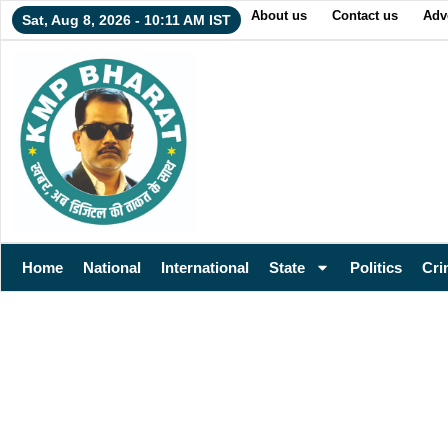
About us
Contact us
Adv
Sat, Aug 8, 2026 - 10:11 AM IST
Home
National
International
State
Politics
Cri