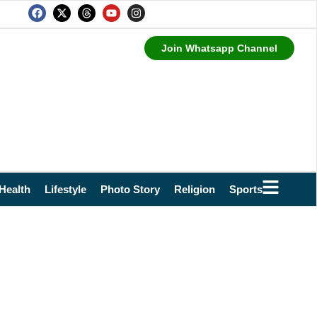
Join Whatsapp Channel
Health
Lifestyle
Photo Story
Religion
Sports
Technol