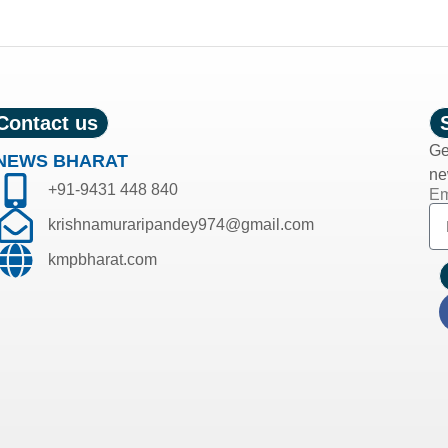
Contact us
Ge
NEWS BHARAT
ne
+91-9431 448 840
Em
krishnamuraripandey974@gmail.com
kmpbharat.com