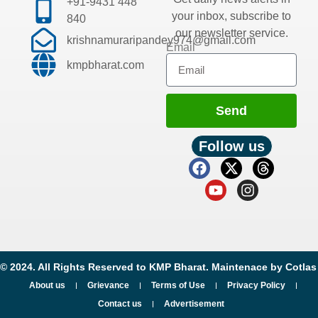
+91-9431 448
your inbox, subscribe to
840
our newsletter service.
krishnamuraripandey974@gmail.com
Email
kmpbharat.com
Send
Follow us
© 2024. All Rights Reserved to KMP Bharat. Maintenace by
Cotlas
About us
Grievance
Terms of Use
Privacy Policy
Contact us
Advertisement