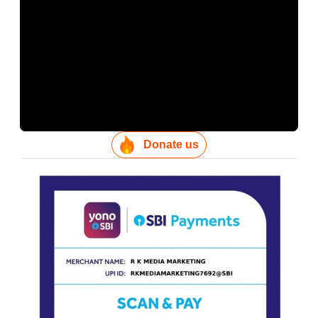
Donate us