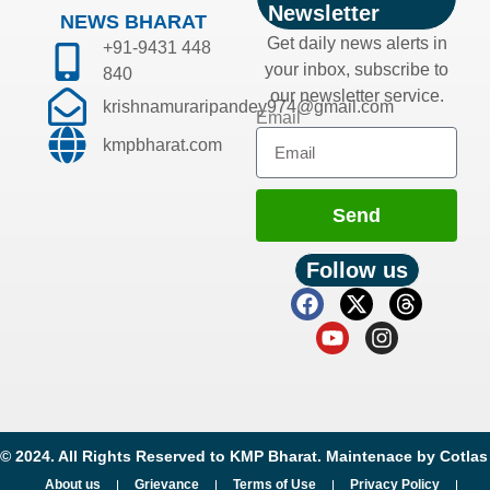
Newsletter
NEWS BHARAT
Get daily news alerts in
+91-9431 448
your inbox, subscribe to
840
our newsletter service.
krishnamuraripandey974@gmail.com
Email
kmpbharat.com
Send
Follow us
© 2024. All Rights Reserved to KMP Bharat. Maintenace by
Cotlas
About us
Grievance
Terms of Use
Privacy Policy