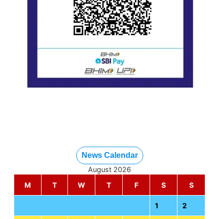
News Calendar
August 2026
M
T
W
T
F
S
S
1
2