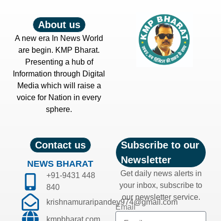
About us
A new era In News World
are begin. KMP Bharat.
Presenting a hub of
Information through Digital
Media which will raise a
voice for Nation in every
sphere.
Contact us
Subscribe to our
Newsletter
NEWS BHARAT
Get daily news alerts in
+91-9431 448
your inbox, subscribe to
840
our newsletter service.
krishnamuraripandey974@gmail.com
Email
kmpbharat.com