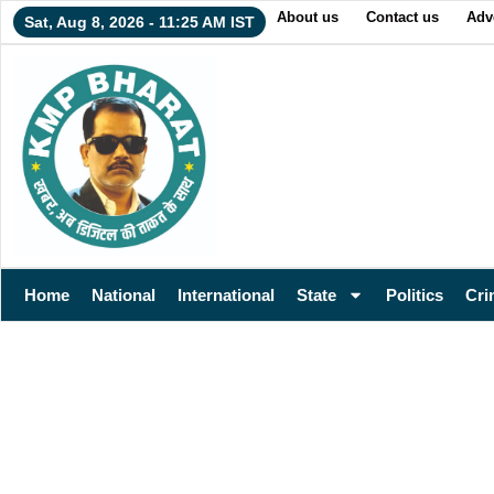
About us
Contact us
Adv
Sat, Aug 8, 2026 - 11:25 AM IST
Home
National
International
State
Politics
Cri