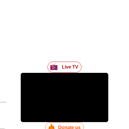
Live TV
Donate us