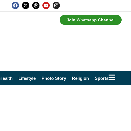
Join Whatsapp Channel
Health
Lifestyle
Photo Story
Religion
Sports
Technol