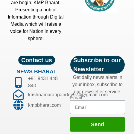
are begin. KMP Bharat.
Presenting a hub of
Information through Digital
Media which will raise a
voice for Nation in every
sphere.
Contact us
Subscribe to our
Newsletter
NEWS BHARAT
Get daily news alerts in
+91-9431 448
your inbox, subscribe to
840
our newsletter service.
krishnamuraripandey974@gmail.com
Email
kmpbharat.com
Send