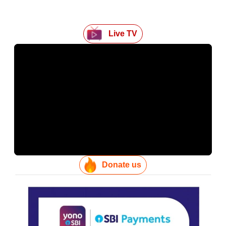
Live TV
Donate us