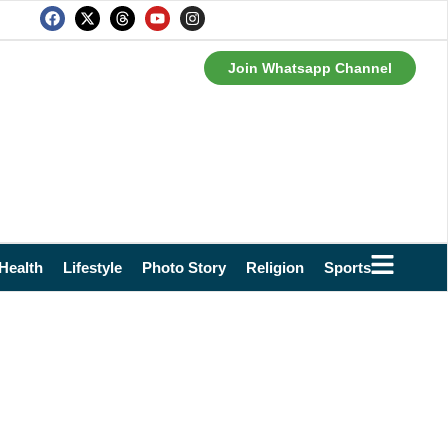
Join Whatsapp Channel
Health
Lifestyle
Photo Story
Religion
Sports
Technol