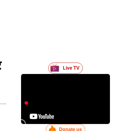
र
Live TV
Donate us