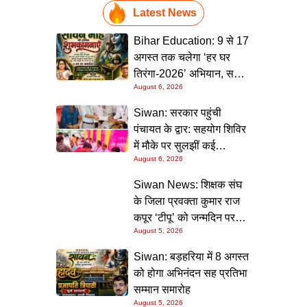
Latest News
Bihar Education: 9 से 17
अगस्त तक चलेगा ‘हर घर
तिरंगा-2026’ अभियान, सभी
August 6, 2026
स्कूलों को दिए गए विस्तृत
निर्देश
Siwan: सरकार पहुंची
पंचायत के द्वार: सहयोग शिविर
में मौके पर सुलझीं कई
August 6, 2026
समस्याएं, 30 दिन में समाधान
की गारंटी
Siwan News: शिक्षक संघ
के जिला प्रवक्ता कुमार राज
कपूर ‘टीपू’ को जन्मदिन पर
August 5, 2026
मिली शुभकामनाओं की सौगात
Siwan: बड़हरिया में 8 अगस्त
को होगा अभिनंदन सह प्रतिभा
सम्मान समारोह
August 5, 2026