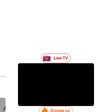
Live TV
Donate us