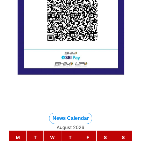
News Calendar
August 2026
M
T
W
T
F
S
S