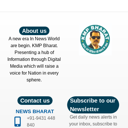
About us
A new era In News World
are begin. KMP Bharat.
Presenting a hub of
Information through Digital
Media which will raise a
voice for Nation in every
sphere.
Contact us
Subscribe to our
Newsletter
NEWS BHARAT
Get daily news alerts in
+91-9431 448
your inbox, subscribe to
840