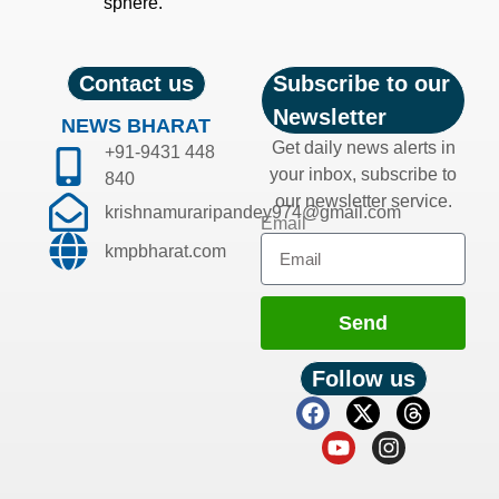
sphere.
Contact us
Subscribe to our
Newsletter
NEWS BHARAT
Get daily news alerts in
+91-9431 448
your inbox, subscribe to
840
our newsletter service.
krishnamuraripandey974@gmail.com
Email
kmpbharat.com
Send
Follow us