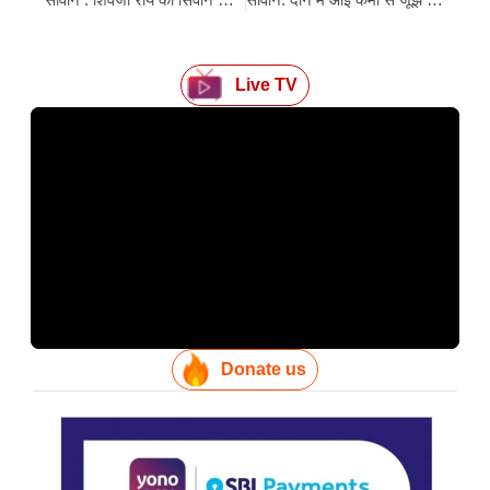
Live TV
Donate us