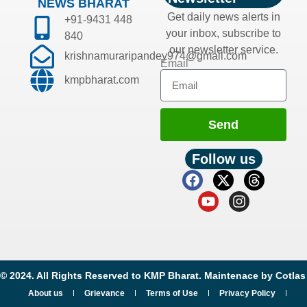
NEWS BHARAT
Get daily news alerts in
+91-9431 448
your inbox, subscribe to
840
our newsletter service.
krishnamuraripandey974@gmail.com
Email
kmpbharat.com
Send
Follow us
© 2024. All Rights Reserved to KMP Bharat. Maintenace by
Cotlas
About us
Grievance
Terms of Use
Privacy Policy