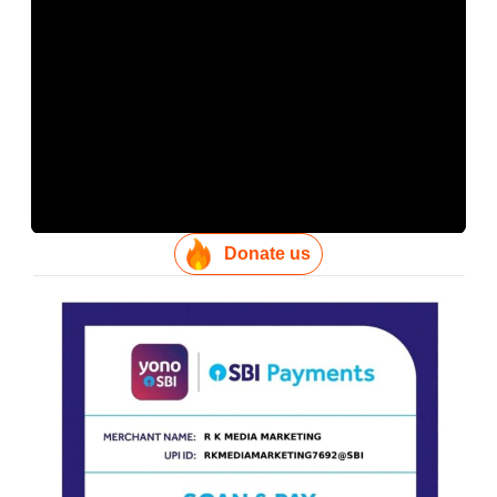
Donate us