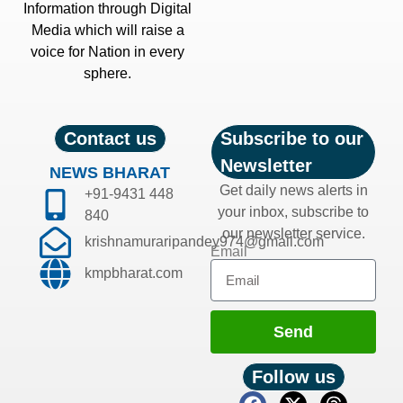
Information through Digital
Media which will raise a
voice for Nation in every
sphere.
Contact us
Subscribe to our
Newsletter
NEWS BHARAT
Get daily news alerts in
+91-9431 448
your inbox, subscribe to
840
our newsletter service.
krishnamuraripandey974@gmail.com
Email
kmpbharat.com
Send
Follow us