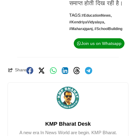
समाप्त होती दिख रही है।
TAGS:
#EducationNews
,
#KendriyaVidyalaya
,
#Maharajganj
,
#SchoolBuilding
Join us on Whatsapp
Share
KMP Bharat Desk
A new era In News World are begin. KMP Bharat.