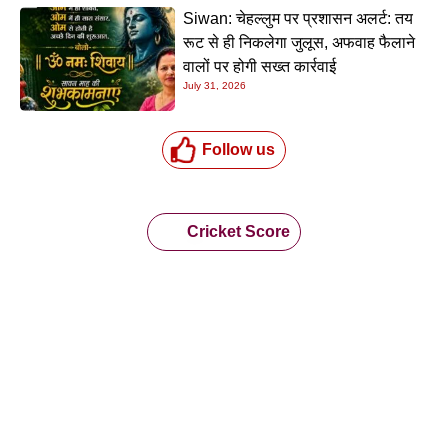
Siwan: चेहल्लुम पर प्रशासन अलर्ट: तय
रूट से ही निकलेगा जुलूस, अफवाह फैलाने
वालों पर होगी सख्त कार्रवाई
July 31, 2026
Follow us
Cricket Score