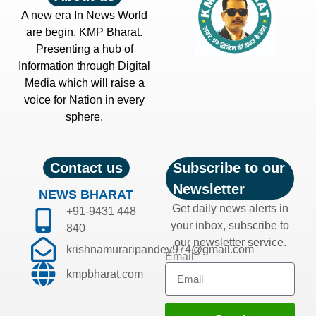
A new era In News World
are begin. KMP Bharat.
Presenting a hub of
Information through Digital
Media which will raise a
voice for Nation in every
sphere.
Contact us
Subscribe to our
Newsletter
NEWS BHARAT
Get daily news alerts in
+91-9431 448
your inbox, subscribe to
840
our newsletter service.
krishnamuraripandey974@gmail.com
Email
kmpbharat.com