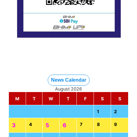
News Calendar
August 2026
M
T
W
T
F
S
S
1
2
4
7
8
9
3
5
6