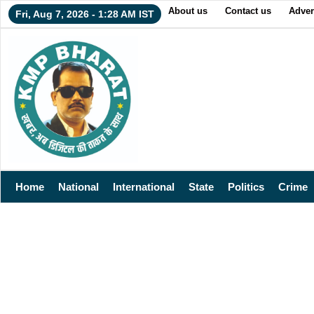
About us
Contact us
Adver
Fri, Aug 7, 2026 - 1:28 AM IST
Home
National
International
State
Politics
Crime