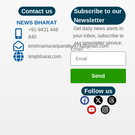
Contact us
Subscribe to our
Newsletter
NEWS BHARAT
Get daily news alerts in
+91-9431 448
your inbox, subscribe to
840
our newsletter service.
krishnamuraripandey974@gmail.com
Email
kmpbharat.com
Send
Follow us