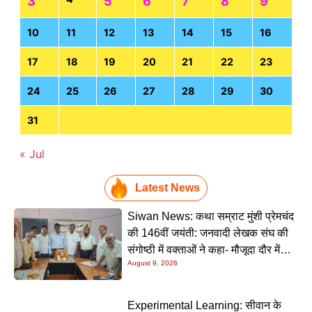
3
5
6
7
8
9
10
11
12
13
14
15
16
17
18
19
20
21
22
23
24
25
26
27
28
29
30
31
« Jul
Latest News
Siwan News: कथा सम्राट मुंशी प्रेमचंद
की 146वीं जयंती: जनवादी लेखक संघ की
संगोष्ठी में वक्ताओं ने कहा- मौजूदा दौर में
August 9, 2026
प्रेमचंद की रचनाएं और अधिक प्रासंगिक
Experimental Learning: सीवान के