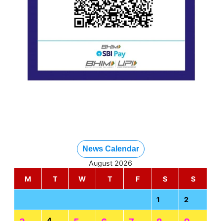
News Calendar
August 2026
M
T
W
T
F
S
S
1
2
4