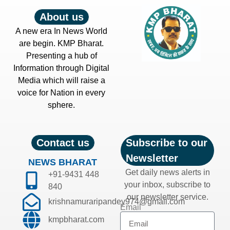
About us
A new era In News World
are begin. KMP Bharat.
Presenting a hub of
Information through Digital
Media which will raise a
voice for Nation in every
sphere.
Contact us
Subscribe to our
Newsletter
NEWS BHARAT
Get daily news alerts in
+91-9431 448
your inbox, subscribe to
840
our newsletter service.
krishnamuraripandey974@gmail.com
Email
kmpbharat.com