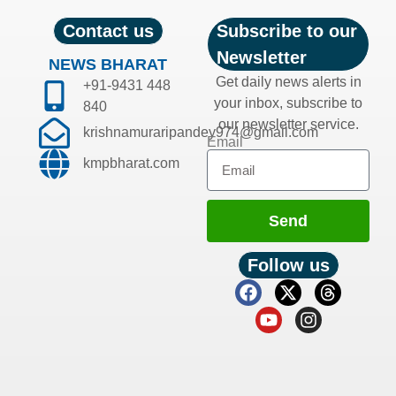
Contact us
Subscribe to our
Newsletter
NEWS BHARAT
Get daily news alerts in
+91-9431 448
your inbox, subscribe to
840
our newsletter service.
krishnamuraripandey974@gmail.com
Email
kmpbharat.com
Send
Follow us