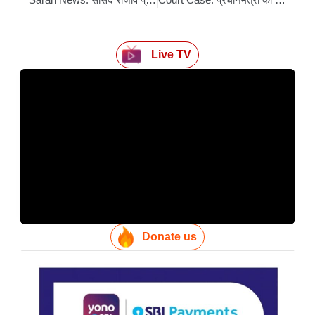
Live TV
Donate us