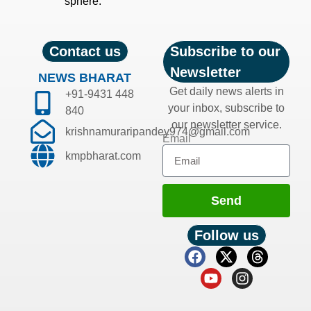
sphere.
Contact us
Subscribe to our
Newsletter
NEWS BHARAT
Get daily news alerts in
+91-9431 448
your inbox, subscribe to
840
our newsletter service.
krishnamuraripandey974@gmail.com
Email
kmpbharat.com
Send
Follow us