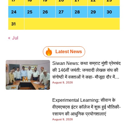
24
25
26
27
28
29
30
31
« Jul
Latest News
Siwan News: कथा सम्राट मुंशी प्रेमचंद
की 146वीं जयंती: जनवादी लेखक संघ की
संगोष्ठी में वक्ताओं ने कहा- मौजूदा दौर में
August 9, 2026
प्रेमचंद की रचनाएं और अधिक प्रासंगिक
Experimental Learning: सीवान के
वीएमएचएस इंटर कॉलेज में शुरू हुई भौतिकी-
रसायन की आधुनिक प्रयोगशालाएं
August 9, 2026