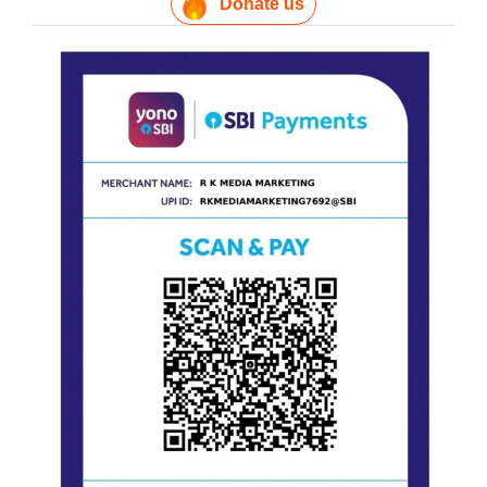
Donate us