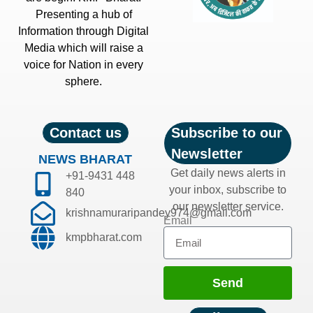
Presenting a hub of
Information through Digital
Media which will raise a
voice for Nation in every
sphere.
Contact us
Subscribe to our
Newsletter
NEWS BHARAT
Get daily news alerts in
+91-9431 448
your inbox, subscribe to
840
our newsletter service.
krishnamuraripandey974@gmail.com
Email
kmpbharat.com
Send