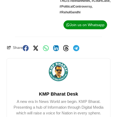
TAGS:
#BetiahNews
,
#CourtCase
,
#PoliticalControversy
,
#RahulGandhi
Join us on Whatsapp
Share
KMP Bharat Desk
A new era In News World are begin. KMP Bharat.
Presenting a hub of Information through Digital Media
which will raise a voice for Nation in every sphere.