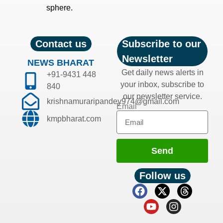
sphere.
Contact us
Subscribe to our
Newsletter
NEWS BHARAT
Get daily news alerts in
+91-9431 448
your inbox, subscribe to
840
our newsletter service.
krishnamuraripandey974@gmail.com
Email
kmpbharat.com
Send
Follow us