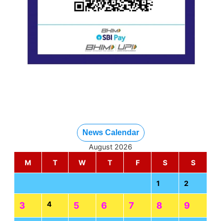
News Calendar
August 2026
M
T
W
T
F
S
S
1
2
4
3
5
6
7
8
9