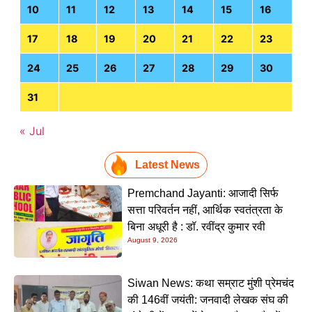
10
11
12
13
14
15
16
17
18
19
20
21
22
23
24
25
26
27
28
29
30
31
« Jul
Latest News
Premchand Jayanti: आजादी सिर्फ
सत्ता परिवर्तन नहीं, आर्थिक स्वतंत्रता के
बिना अधूरी है : डॉ. रवींद्र कुमार रवी
August 9, 2026
Siwan News: कथा सम्राट मुंशी प्रेमचंद
की 146वीं जयंती: जनवादी लेखक संघ की