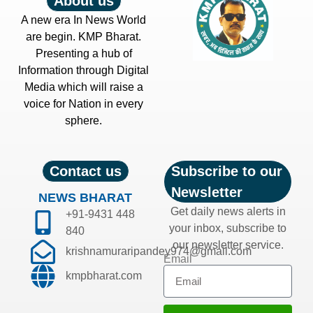
About us
A new era In News World
are begin. KMP Bharat.
Presenting a hub of
Information through Digital
Media which will raise a
voice for Nation in every
sphere.
Contact us
Subscribe to our
Newsletter
NEWS BHARAT
Get daily news alerts in
+91-9431 448
your inbox, subscribe to
840
our newsletter service.
krishnamuraripandey974@gmail.com
Email
kmpbharat.com