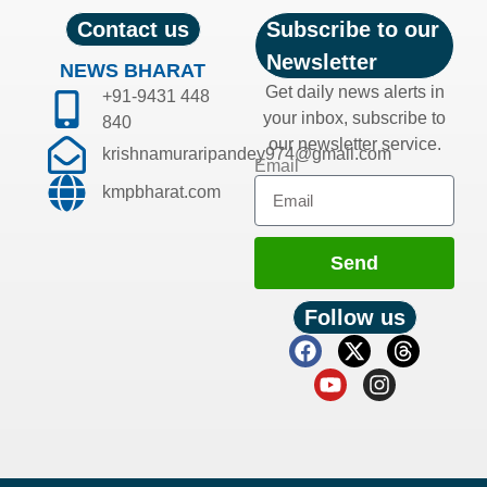
Contact us
Subscribe to our
Newsletter
NEWS BHARAT
Get daily news alerts in
+91-9431 448
your inbox, subscribe to
840
our newsletter service.
krishnamuraripandey974@gmail.com
Email
kmpbharat.com
Send
Follow us