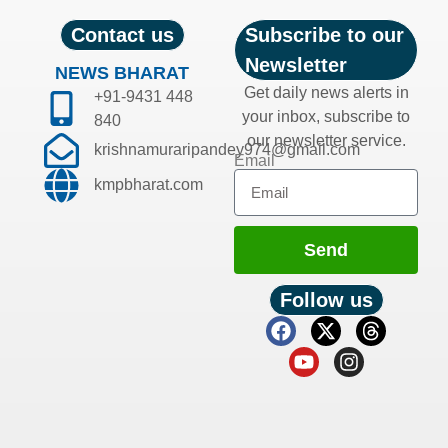
Contact us
Subscribe to our
Newsletter
NEWS BHARAT
Get daily news alerts in
+91-9431 448
your inbox, subscribe to
840
our newsletter service.
krishnamuraripandey974@gmail.com
Email
kmpbharat.com
Send
Follow us