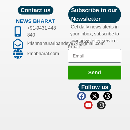
Contact us
Subscribe to our
Newsletter
NEWS BHARAT
Get daily news alerts in
+91-9431 448
your inbox, subscribe to
840
our newsletter service.
krishnamuraripandey974@gmail.com
Email
kmpbharat.com
Send
Follow us