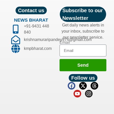
Contact us
Subscribe to our
Newsletter
NEWS BHARAT
Get daily news alerts in
+91-9431 448
your inbox, subscribe to
840
our newsletter service.
krishnamuraripandey974@gmail.com
Email
kmpbharat.com
Send
Follow us